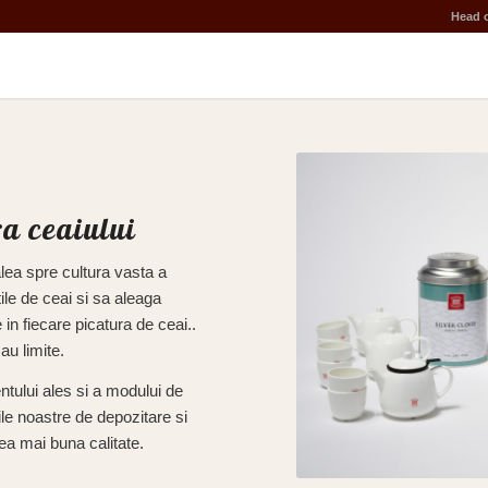
Head o
ra ceaiului
lea spre cultura vasta a
tile de ceai si sa aleaga
in fiecare picatura de ceai..
au limite.
ntului ales si a modului de
ile noastre de depozitare si
cea mai buna calitate.