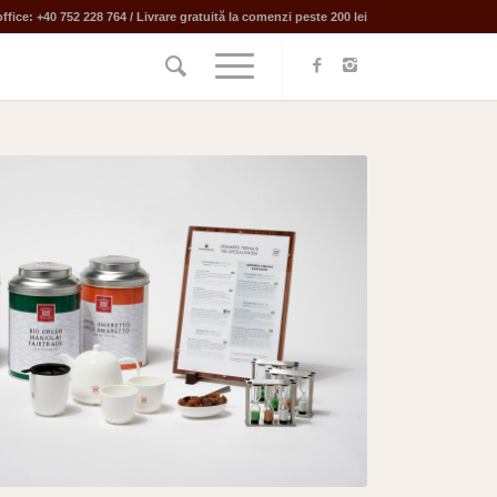
ffice: +40 752 228 764 / Livrare gratuită la comenzi peste 200 lei